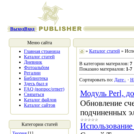
Выход
Вход
Меню сайта
»
Каталог статей
» Испо
Главная страница
Каталог статей
Дневник
В категории материлов:
7
Фотоальбом
Показано материалов:
1-7
Регалии
Библиотека
Сортировать по:
Дате
·
Н
Здесь был я
FAQ (вопрос/ответ)
Модуль Perl, д
Связаться
Каталог файлов
Обновление сче
Каталог сайтов
подчиненных э
Использование 
Категории статей
Теория
[1]