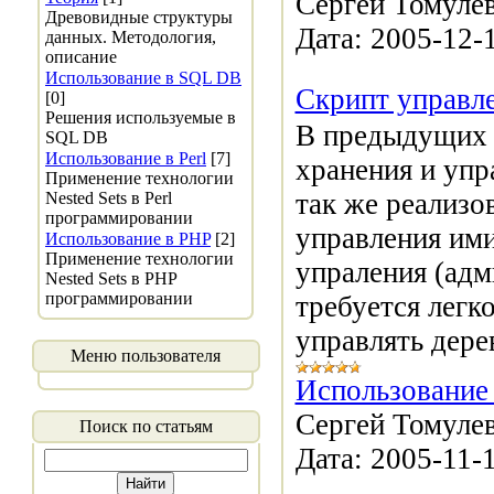
Сергей Томулев
Древовидные структуры
Дата:
2005-12-
данных. Методология,
описание
Использование в SQL DB
Скрипт управл
[0]
Решения используемые в
В предыдущих 
SQL DB
Использование в Perl
[7]
хранения и упр
Применение технологии
так же реализо
Nested Sets в Perl
программировании
управления им
Использование в PHP
[2]
Применение технологии
упраления (адм
Nested Sets в PHP
программировании
требуется легк
управлять дере
Меню пользователя
Использование 
Сергей Томулев
Поиск по статьям
Дата:
2005-11-