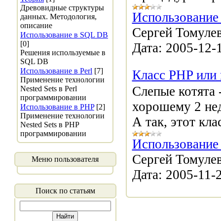
Древовидные структуры
Использование
данных. Методология,
описание
Сергей Томулев
Использование в SQL DB
[0]
Дата:
2005-12-
Решения используемые в
SQL DB
Использование в Perl
[7]
Класс PHP или 
Применение технологии
Слепые котята 
Nested Sets в Perl
программировании
хорошему 2 нед
Использование в PHP
[2]
Применение технологии
А так, этот кла
Nested Sets в PHP
программировании
Использование
Сергей Томулев
Меню пользователя
Дата:
2005-11-
Поиск по статьям