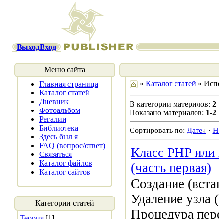
Выход
Вход
Меню сайта
»
Каталог статей
» Исп
Главная страница
Каталог статей
Дневник
В категории материлов:
2
Фотоальбом
Показано материалов:
1-2
Регалии
Библиотека
Сортировать по:
Дате
·
Н
Здесь был я
FAQ (вопрос/ответ)
Класс PHP или 
Связаться
Каталог файлов
(часть первая)
Каталог сайтов
Создание (вста
Удаление узла (
Категории статей
Процедура пер
Теория
[1]