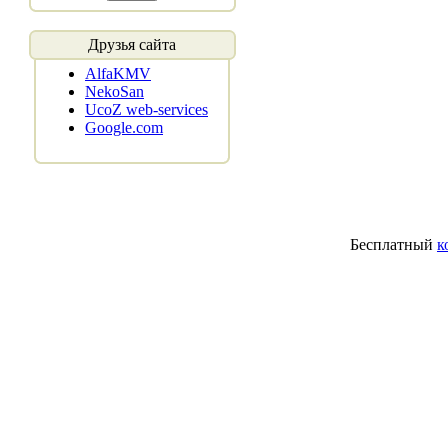
Друзья сайта
AlfaKMV
NekoSan
UcoZ web-services
Google.com
Бесплатный
к