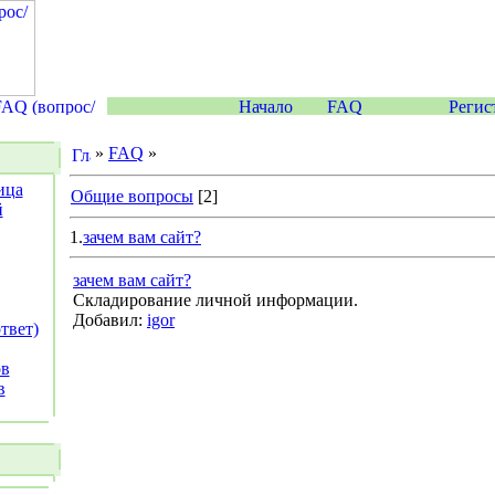
»
FAQ
»
ица
Общие вопросы
[2]
й
1.
зачем вам сайт?
зачем вам сайт?
Складирование личной информации.
Добавил:
igor
твет)
ов
в