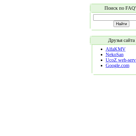
Поиск по FAQ'
Друзья сайта
AlfaKMV
NekoSan
UcoZ web-serv
Google.com