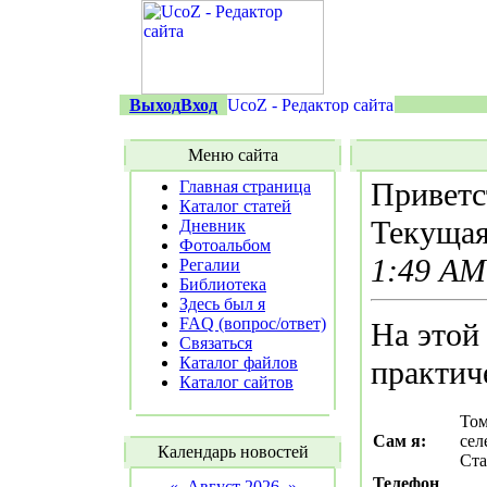
Выход
Вход
Меню сайта
Приветс
Главная страница
Каталог статей
Текущая
Дневник
Фотоальбом
1:49 AM
Регалии
Библиотека
Здесь был я
FAQ (вопрос/ответ)
На этой
Связаться
Каталог файлов
практич
Каталог сайтов
Том
Сам я:
сел
Календарь новостей
Ста
Телефон
«
Август 2026
»