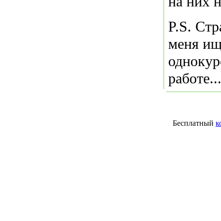
на них н
P.S. Стр
меня ищ
однокур
работе.
Бесплатный
к