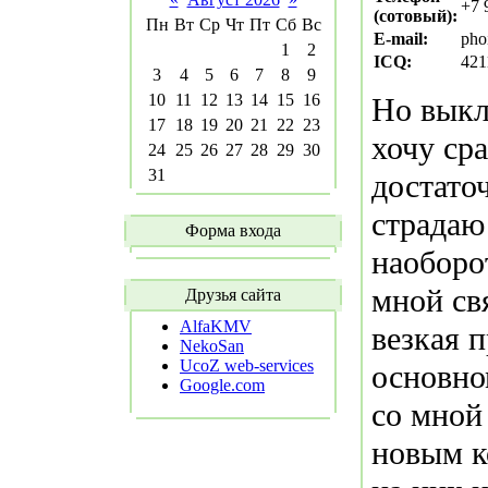
+7 
(сотовый):
Пн
Вт
Ср
Чт
Пт
Сб
Вс
E-mail:
pho
1
2
ICQ:
421
3
4
5
6
7
8
9
10
11
12
13
14
15
16
Но выкл
17
18
19
20
21
22
23
хочу сра
24
25
26
27
28
29
30
31
достато
страдаю
Форма входа
наоборо
мной свя
Друзья сайта
AlfaKMV
везкая 
NekoSan
UcoZ web-services
основно
Google.com
со мной 
новым к