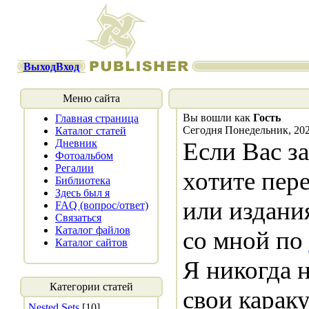
Выход
Вход
Меню сайта
Вы вошли как
Гость
Главная страница
Сегодня Понедельник, 202
Каталог статей
Дневник
Если Вас з
Фотоальбом
Регалии
хотите пере
Библиотека
Здесь был я
или издани
FAQ (вопрос/ответ)
Связаться
Каталог файлов
со мной по
Каталог сайтов
Я никогда 
Категории статей
свои караку
Nested Sets
[10]