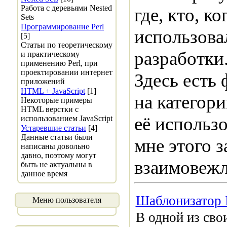
Работа с деревьями Nested
где, кто, к
Sets
Программирование Perl
использова
[5]
Статьи по теоретическому
разработки
и практическому
применению Perl, при
проектировании интернет
Здесь есть 
приложений
HTML + JavaScript
[1]
на категори
Некоторые примеры
HTML верстки с
её использо
использованием JavaScript
Устаревшие статьи
[4]
Данные статьи были
мне этого з
написаны довольно
давно, поэтому могут
взаимовежл
быть не актуальны в
данное время
Шаблонизатор I
Меню пользователя
В одной из сво