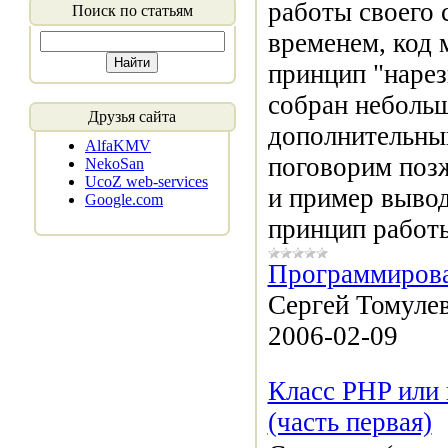
работы своего 
Поиск по статьям
временем, код 
принцип "нарез
собран небольш
Друзья сайта
дополнительны
AlfaKMV
поговорим поз
NekoSan
UcoZ web-services
и пример вывод
Google.com
принцип работ
Программирова
Сергей Томулев
2006-02-09
Класс PHP или 
(часть первая)