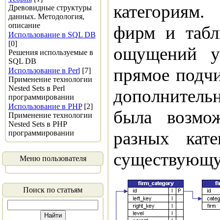
категориям.
Древовидные структуры
данных. Методология,
описание
фирм и табл
Использование в SQL DB
[0]
ощущений ус
Решения используемые в
SQL DB
прямое подчи
Использование в Perl
[7]
Применение технологии
Nested Sets в Perl
дополнитель
программировании
Использование в PHP
[2]
была возмо
Применение технологии
Nested Sets в PHP
разных кат
программировании
существующую
Меню пользователя
Поиск по статьям