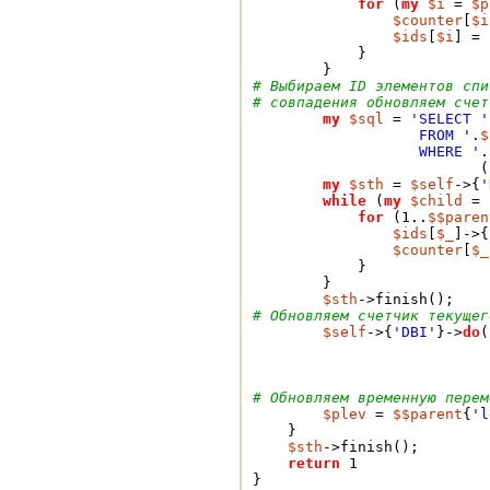
for
 (
my
$i
 = 
$p
$counter
[
$i
$ids
[
$i
] = 
            }
        }
# Выбираем ID элементов спи
# совпадения обновляем счет
my
$sql
 = 
'SELECT '
                   FROM 
'.
$
                   WHERE '
.
                          (
my
$sth
 = 
$self
->{
'
while
 (
my
$child
 = 
for
 (1..
$$paren
$ids
[
$_
]->{
$counter
[
$_
            }
        }
$sth
->finish();
# Обновляем счетчик текущег
$self
->{
'DBI'
}->
do
(
                           
                           
                           
# Обновляем временную перем
$plev
 = 
$$parent
{
'l
    }
$sth
->finish();

return
 1
} 