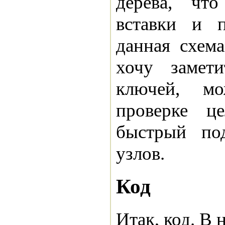
дерева, что
вставки и п
данная схем
хочу замет
ключей, м
проверке ц
быстрый под
узлов.
Код
Итак, код. В 