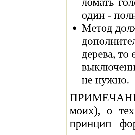
ломать го
один - пол
Метод долж
дополните
дерева, то 
выключенны
не нужно.
ПРИМЕЧАНИЕ
моих), о тех
принцип фо