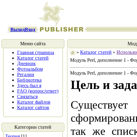
Выход
Вход
Меню сайта
Моду
»
Каталог статей
»
Использов
Главная страница
Каталог статей
Модуль Perl, дополнение 1 - Ф
Дневник
Фотоальбом
Модуль Perl, дополнение 1 - Ф
Регалии
Библиотека
Цель и зад
Здесь был я
FAQ (вопрос/ответ)
Связаться
Существу
Каталог файлов
Каталог сайтов
сформированн
Категории статей
так же спис
Теория
[1]