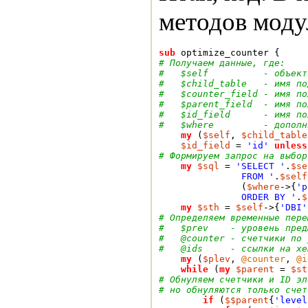
методов модул
sub
 optimize_counter {
# Получаем данные, где:
#   $self          - объект
#   $child_table   - имя по
#   $counter_field - имя по
#   $parent_field  - имя по
#   $id_field      - имя по
#   $where         - дополн
my
 (
$self
, 
$child_table
$id_field
 = 
'id'
unless
# Формируем запрос на выбор
my
$sql
 = 
'SELECT '
.
$se
               FROM '
.
$self
               (
$where
->{
'p
               ORDER BY '
.
$
my
$sth
 = 
$self
->{
'DBI'
# Определяем временные пере
#   $prev    - уровень пред
#   @counter - счетчики по 
#   @ids     - ссылки на хе
my
 (
$plev
, 
@counter
, 
@i
while
 (
my
$parent
 = 
$st
# Обнуляем счетчики и ID эл
# но обнуляются только счет
if
 (
$$parent
{
'level