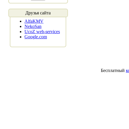
Друзья сайта
AlfaKMV
NekoSan
UcoZ web-services
Google.com
Бесплатный
к