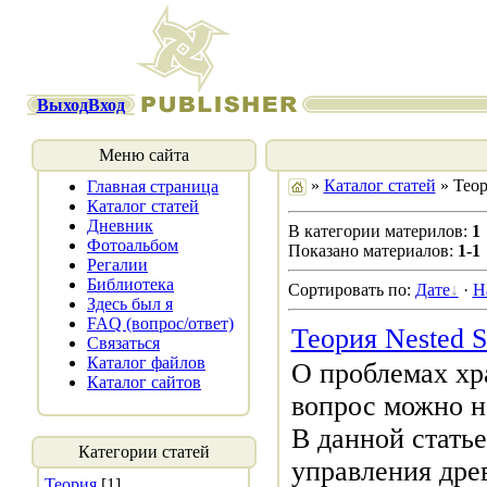
Выход
Вход
Меню сайта
»
Каталог статей
» Тео
Главная страница
Каталог статей
Дневник
В категории материлов:
1
Фотоальбом
Показано материалов:
1-1
Регалии
Библиотека
Сортировать по:
Дате
·
Н
Здесь был я
FAQ (вопрос/ответ)
Теория Nested S
Связаться
Каталог файлов
О проблемах хр
Каталог сайтов
вопрос можно не
В данной стать
Категории статей
управления дре
Теория
[1]